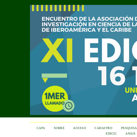
CAPA
SOBRE
ACESSO
CADASTRO
PESQUISA
EDICIC
ANAIS