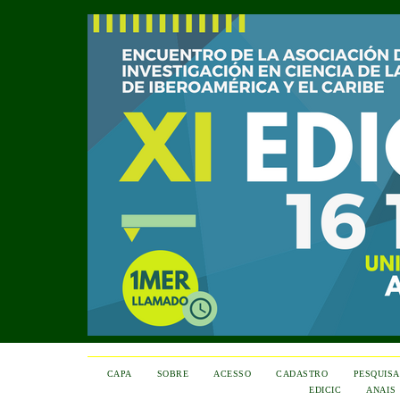
CAPA
SOBRE
ACESSO
CADASTRO
PESQUISA
EDICIC
ANAIS