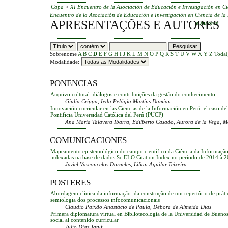
Capa
>
XI Encuentro de la Asociación de Educación e Investigación en Ci
Encuentro de la Asociación de Educación e Investigación en Ciencia de la
APRESENTAÇÕES E AUTORES
e Autores
Sobrenome
A
B
C
D
E
F
G
H
I
J
K
L
M
N
O
P
Q
R
S
T
U
V
W
X
Y
Z
Toda(
Modalidade:
PONENCIAS
Arquivo cultural: diálogos e contribuições da gestão do conhecimento
Giulia Crippa, Ieda Pelógia Martins Damian
Innovación curricular en las Ciencias de la Información en Perú: el caso de
Pontificia Universidad Católica del Perú (PUCP)
Ana María Talavera Ibarra, Edilberto Casado, Aurora de la Vega, M
COMUNICACIONES
Mapeamento epistemológico do campo científico da Ciência da Informação 
indexadas na base de dados SciELO Citation Index no período de 2014 à 
Jaziel Vasconcelos Dorneles, Lilian Aguilar Teixeira
POSTERES
Abordagem clínica da informação: da construção de um repertório de prátic
semiologia dos processos infocomunicacionais
Claudio Paixão Anastácio de Paula, Débora de Almeida Dias
Primera diplomatura virtual en Bibliotecología de la Universidad de Buenos
social al contenido curricular
Julio Díaz Jatuf