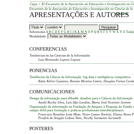
Capa
>
XI Encuentro de la Asociación de Educación e Investigación en Ci
Encuentro de la Asociación de Educación e Investigación en Ciencia de la
APRESENTAÇÕES E AUTORES
e Autores
Sobrenome
A
B
C
D
E
F
G
H
I
J
K
L
M
N
O
P
Q
R
S
T
U
V
W
X
Y
Z
Toda(
Modalidade:
CONFERENCIAS
Tendencias en las Ciencias de la Informaión
Luis Hernando Lopera Lopera
PONENCIAS
Tendências da Ciência da Informação: big data e inteligência competitiva
Kátia Kelvis Cassiano, Renata Moreira Limiro, Douglas Farias Corde
COMUNICACIONES
Design da informação para eHealth: desafios para a Ciência da Informação
Anahí Rocha Silva, Laís Alpi Landim, Maria José Vicentini Jorente
Organização da informação na Fundação de Amparo à Pesquisa do Estado de
campo fértil para formação e práticas profissionais interdisciplinares
Francisca Rosaline Leite Mota, Victor Lemos Tenório, Eliana Neves P
Ponfick de Aragão Lisboa Neto, Nicolly Sarmento Jacomelli
POSTERES