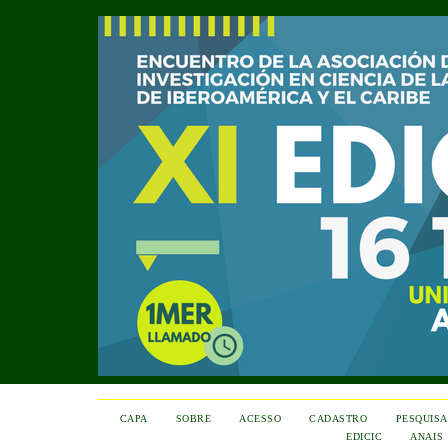
CAPA
SOBRE
ACESSO
CADASTRO
PESQUISA
EDICIC
ANAIS