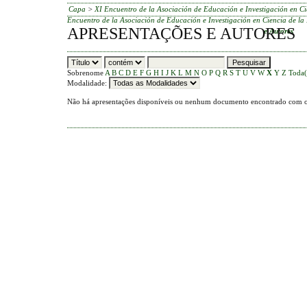
Capa
>
XI Encuentro de la Asociación de Educación e Investigación en Ci
Encuentro de la Asociación de Educación e Investigación en Ciencia de la
APRESENTAÇÕES E AUTORES
e Autores
Sobrenome
A
B
C
D
E
F
G
H
I
J
K
L
M
N
O
P
Q
R
S
T
U
V
W
X
Y
Z
Toda(
Modalidade:
Não há apresentações disponíveis ou nenhum documento encontrado com os