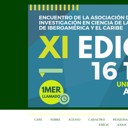
CAPA
SOBRE
ACESSO
CADASTRO
PESQUISA
EDICIC
ANAIS