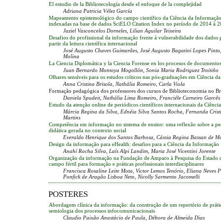
El estudio de la Bibliotecología desde el enfoque de la complejidad
Adriana Patricia Vélez García
Mapeamento epistemológico do campo científico da Ciência da Informação 
indexadas na base de dados SciELO Citation Index no período de 2014 à 
Jaziel Vasconcelos Dorneles, Lilian Aguilar Teixeira
Desafios do profissional da informação frente à vulnerabilidade dos dados p
partir da leitura científica internacional
José Augusto Chaves Guimarães, José Augusto Bagatini Lopes Pinto
Molina
La Ciencia Diplomática y la Ciencia Forense en los procesos de documentos 
Juan Bernardo Montoya Mogollón, Sonia Maria Rodriguez Troitiño
Olhares sensíveis para os estudos críticos nas pós-graduações em Ciência d
Anna Cristina Brisola, Nathália Romeiro, Carla Viola
Formação pedagógica dos professores dos cursos de Biblioteconomia no Br
Daniela Spudeit, Nathália Lima Romeiro, Franciéle Carneiro Garcês
Estudo da atenção online de periódicos científicos internacionais da Ciênc
Márcia Regina da Silva, Ednéia Silva Santos Rocha, Fernanda Crist
Martins
Competência em informação no sistema de ensino: uma reflexão sobre a ped
didática gerada no contexto social
Everaldo Henrique dos Santos Barbosa, Cássia Regina Bassan de M
Design da informação para eHealth: desafios para a Ciência da Informação
Anahí Rocha Silva, Laís Alpi Landim, Maria José Vicentini Jorente
Organização da informação na Fundação de Amparo à Pesquisa do Estado de
campo fértil para formação e práticas profissionais interdisciplinares
Francisca Rosaline Leite Mota, Victor Lemos Tenório, Eliana Neves P
Ponfick de Aragão Lisboa Neto, Nicolly Sarmento Jacomelli
POSTERES
Abordagem clínica da informação: da construção de um repertório de prátic
semiologia dos processos infocomunicacionais
Claudio Paixão Anastácio de Paula, Débora de Almeida Dias