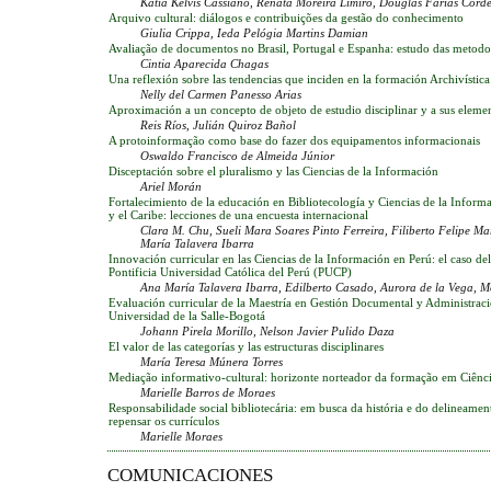
Kátia Kelvis Cassiano, Renata Moreira Limiro, Douglas Farias Corde
Arquivo cultural: diálogos e contribuições da gestão do conhecimento
Giulia Crippa, Ieda Pelógia Martins Damian
Avaliação de documentos no Brasil, Portugal e Espanha: estudo das metodol
Cintia Aparecida Chagas
Una reflexión sobre las tendencias que inciden en la formación Archivística
Nelly del Carmen Panesso Arias
Aproximación a un concepto de objeto de estudio disciplinar y a sus elemen
Reis Ríos, Julián Quiroz Bañol
A protoinformação como base do fazer dos equipamentos informacionais
Oswaldo Francisco de Almeida Júnior
Disceptación sobre el pluralismo y las Ciencias de la Información
Ariel Morán
Fortalecimiento de la educación en Bibliotecología y Ciencias de la Infor
y el Caribe: lecciones de una encuesta internacional
Clara M. Chu, Sueli Mara Soares Pinto Ferreira, Filiberto Felipe Ma
María Talavera Ibarra
Innovación curricular en las Ciencias de la Información en Perú: el caso de
Pontificia Universidad Católica del Perú (PUCP)
Ana María Talavera Ibarra, Edilberto Casado, Aurora de la Vega, M
Evaluación curricular de la Maestría en Gestión Documental y Administraci
Universidad de la Salle-Bogotá
Johann Pirela Morillo, Nelson Javier Pulido Daza
El valor de las categorías y las estructuras disciplinares
María Teresa Múnera Torres
Mediação informativo-cultural: horizonte norteador da formação em Ciênc
Marielle Barros de Moraes
Responsabilidade social bibliotecária: em busca da história e do delineamen
repensar os currículos
Marielle Moraes
COMUNICACIONES