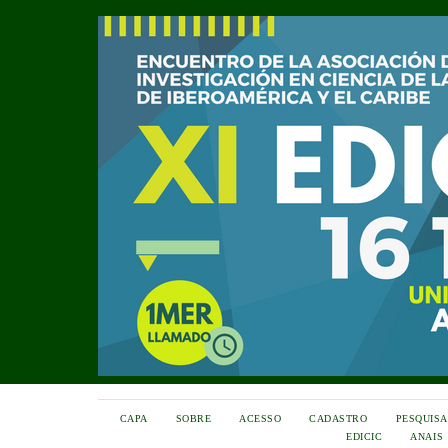
CAPA
SOBRE
ACESSO
CADASTRO
PESQUISA
EDICIC
ANAIS