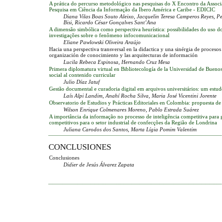
A prática do percurso metodológico nas pesquisas do X Encontro da Assoc
Pesquisa em Ciência da Informação da Ibero América e Caribe - EDICIC
Diana Vilas Boas Souto Aleixo, Jacquelin Teresa Camperos Reyes, P
Bisi, Ricardo César Gonçalves Sant’Ana
A dimensão simbólica como perspectiva heurística: possibilidades do uso 
investigações sobre o fenômeno infocomunicacional
Eliane Pawlowski Oliveira Araújo
Hacia una perspectiva transversal en la didactica y una sinérgia de procesos 
organización de conocimiento y las arquitecturas de información
Lucila Rebeca Espinosa, Hernando Cruz Mesa
Primera diplomatura virtual en Bibliotecología de la Universidad de Buenos
social al contenido curricular
Julio Díaz Jatuf
Gestão documental e curadoria digital em arquivos universitários: um estud
Laís Alpi Landim, Anahí Rocha Silva, Maria José Vicentini Jorente
Observatorio de Estudios y Prácticas Editoriales en Colombia: propuesta de
Wilson Enrique Colmenares Moreno, Pablo Estrada Suárez
A importância da informação no processo de inteligência competitiva para g
competitivos para o setor industrial de confecções da Região de Londrina
Juliana Carodos dos Santos, Marta Lígia Pomim Valentim
CONCLUSIONES
Conclusiones
Didier de Jesús Álvarez Zapata