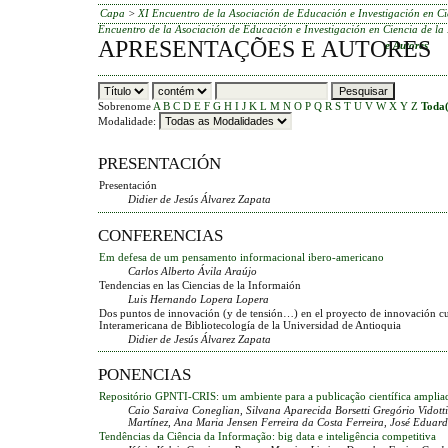
Capa
>
XI Encuentro de la Asociación de Educación e Investigación en Ci
Encuentro de la Asociación de Educación e Investigación en Ciencia de la
APRESENTAÇÕES E AUTORES
e Autores
Sobrenome
A
B
C
D
E
F
G
H
I
J
K
L
M
N
O
P
Q
R
S
T
U
V
W
X
Y
Z
Toda(
Modalidade:
PRESENTACIÓN
Presentación
Didier de Jesús Álvarez Zapata
CONFERENCIAS
Em defesa de um pensamento informacional ibero-americano
Carlos Alberto Ávila Araújo
Tendencias en las Ciencias de la Informaión
Luis Hernando Lopera Lopera
Dos puntos de innovación (y de tensión…) en el proyecto de innovación cur
Interamericana de Bibliotecología de la Universidad de Antioquia
Didier de Jesús Álvarez Zapata
PONENCIAS
Repositório GPNTI-CRIS: um ambiente para a publicação científica amplia
Caio Saraiva Coneglian, Silvana Aparecida Borsetti Gregório Vidot
Martínez, Ana Maria Jensen Ferreira da Costa Ferreira, José Edua
Tendências da Ciência da Informação: big data e inteligência competitiva