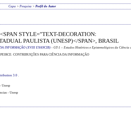
Capa
>
Pesquisa
>
Perfil do Autor
 <SPAN STYLE="TEXT-DECORATION:
ADUAL PAULISTA (UNESP)</SPAN>, BRASIL
DA INFORMAÇÃO (XVIII ENANCIB)
- GT-1 – Estudos Históricos e Epistemológicos da Ciência
PEIRCE: CONTRIBUIÇÕES PARA CIÊNCIA DA INFORMAÇÃO
tribution 3.0
.
- Unesp
ências - Unesp