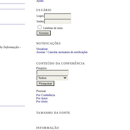
Ajuda
USUÁRIO
Login
Senha
Lembrar de mim
NOTIFICAÇÕES
 da Informação -
Visualizar
Assinar
/
Cancelar assinatura de notificações
CONTEÚDO DA CONFERÊNCIA
Pesquisa
Procurar
Por Conferência
Por Autor
Por título
TAMANHO DA FONTE
INFORMAÇÃO