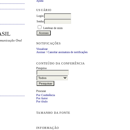
Ajuda
USUÁRIO
Login
Senha
Lembrar de mim
ASIL
omunicação Oral
NOTIFICAÇÕES
Visualizar
Assinar
/
Cancelar assinatura de notificações
CONTEÚDO DA CONFERÊNCIA
Pesquisa
Procurar
Por Conferência
Por Autor
Por título
TAMANHO DA FONTE
INFORMAÇÃO