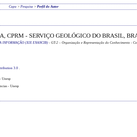
Capa
>
Pesquisa
>
Perfil do Autor
A, CPRM - SERVIÇO GEOLÓGICO DO BRASIL, BR
A INFORMAÇÃO (XIX ENANCIB)
- GT-2 – Organização e Representação do Conhecimento - C
tribution 3.0
.
- Unesp
ências - Unesp