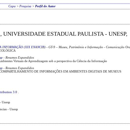
Capa
>
Pesquisa
>
Perfil do Autor
, UNIVERSIDADE ESTADUAL PAULISTA - UNESP,
A INFORMAÇÃO (XIX ENANCIB)
- GT-9 – Museu, Patrimônio e Informação - Comunicação Or
EOLÓGICA
sp
- Resumos Expandidos
Ambientes Virtuais de Aprendizagem sob a perspectiva da Ciência da Informação
sp
- Resumos Expandidos
 COMPARTILHAMENTO DE INFORMAÇÕES EM AMBIENTES DIGITAIS DE MUSEUS
tribution 3.0
.
- Unesp
ências - Unesp