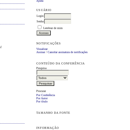
Ajuda
USUÁRIO
Login
Senha
Lembrar de mim
NOTIFICAÇÕES
al
Visualizar
Assinar
/
Cancelar assinatura de notificações
CONTEÚDO DA CONFERÊNCIA
Pesquisa
Procurar
Por Conferência
Por Autor
Por título
TAMANHO DA FONTE
INFORMAÇÃO