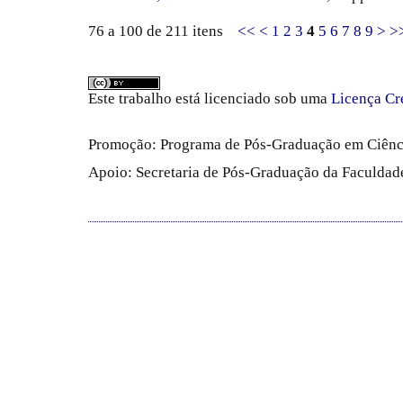
76 a 100 de 211 itens
<<
<
1
2
3
4
5
6
7
8
9
>
>
Este trabalho está licenciado sob uma
Licença Cr
Promoção: Programa de Pós-Graduação em Ciênc
Apoio: Secretaria de Pós-Graduação da Faculdade