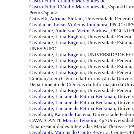
Castro Filho, Claudio Marcondes de
Castro Filho, Cláudio Marcondes de
, <span>Univ
Preto</span>
Cativelli, Adriana Stefani
, Universidade Federal 
Cavalache, Lucas Vinícius Junqueira
, PPGCI/UF
Cavalcante, Anderson Victor Barbosa
, PPGCI/UF
Cavalcante, Lídia Eugênia
, Universidade Federal
Cavalcante, Lídia Eugenia
, Universidade Estadual
UNESP/UFC
Cavalcante, Lidia Eugenia
, UNIVERSIDADE FE
Cavalcante, Lidia Eugenia
, Universidade Federal
Cavalcante, Lidia Eugenia
, Universidade Estadua
Cavalcante, Lidia Eugenia
, Universidade Federal
Graduação em Ciência da Informação da Universi
Departamento de Ciências da Informação da Univ
Cavalcante, Lidia Eugenia
, Universidade Federal
Cavalcante, Luciane de Fátima Beckman
, Univer
Cavalcante, Luciane de Fátima Beckman
, Univer
Cavalcante, Luciane de Fátima Beckman
, Univer
Cavalcanti, Karen de Lucena
, Universiade Federa
CAVALCANTI, Marcia Teixeira
, <p>Universidad
<span>Faculdades Integradas Maria Thereza -
Cavalcanti, Marcos do Couto Bezerra
, Coppe/UF