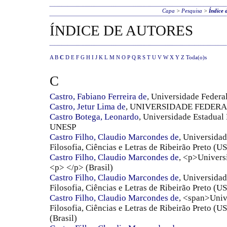
Capa
>
Pesquisa
>
Índice 
ÍNDICE DE AUTORES
A
B
C
D
E
F
G
H
I
J
K
L
M
N
O
P
Q
R
S
T
U
V
W
X
Y
Z
Toda(o)s
C
Castro, Fabiano Ferreira de
, Universidade Federa
Castro, Jetur Lima de
, UNIVERSIDADE FEDERA
Castro Botega, Leonardo
, Universidade Estadual 
UNESP
Castro Filho, Claudio Marcondes de
, Universida
Filosofia, Ciências e Letras de Ribeirão Preto (
Castro Filho, Claudio Marcondes de
, <p>Univers
<p> </p> (Brasil)
Castro Filho, Claudio Marcondes de
, Universida
Filosofia, Ciências e Letras de Ribeirão Preto (
Castro Filho, Claudio Marcondes de
, <span>Univ
Filosofia, Ciências e Letras de Ribeirão Preto 
(Brasil)