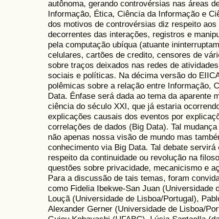
autônoma, gerando controvérsias nas áreas de 
Informação, Ética, Ciência da Informação e Ci
dos motivos de controvérsias diz respeito aos
decorrentes das interações, registros e manip
pela computação ubíqua (atuante ininterrupta
celulares, cartões de credito, censores de vár
sobre traços deixados nas redes de atividades
sociais e políticas. Na décima versão do EIIC
polêmicas sobre a relação entre Informação,
Data. Ênfase será dada ao tema da aparente m
ciência do século XXI, que já estaria ocorrend
explicações causais dos eventos por explicaç
correlações de dados (Big Data). Tal mudança 
não apenas nossa visão de mundo mas também
conhecimento via Big Data. Tal debate servirá 
respeito da continuidade ou revolução na filosof
questões sobre privacidade, mecanicismo e açã
Para a discussão de tais temas, foram convid
como Fidelia Ibekwe-San Juan (Universidade d
Louçã (Universidade de Lisboa/Portugal), Pab
Alexander Gerner (Universidade de Lisboa/Port