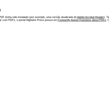
)
PDF tenha sido instalado (por exemplo, uma versão atualizada do
Adobe Acrobat Reader
). T
har com PDFs, o portal Highwire Press possui um
Frequently Asked Questions about PDFs
. 