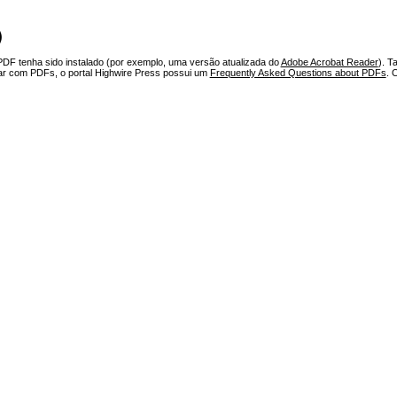
)
PDF tenha sido instalado (por exemplo, uma versão atualizada do
Adobe Acrobat Reader
). T
har com PDFs, o portal Highwire Press possui um
Frequently Asked Questions about PDFs
. 