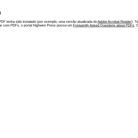
)
PDF tenha sido instalado (por exemplo, uma versão atualizada do
Adobe Acrobat Reader
). T
har com PDFs, o portal Highwire Press possui um
Frequently Asked Questions about PDFs
. 