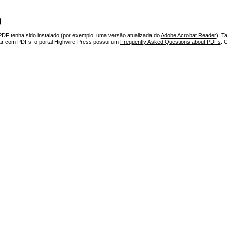
)
PDF tenha sido instalado (por exemplo, uma versão atualizada do
Adobe Acrobat Reader
). T
har com PDFs, o portal Highwire Press possui um
Frequently Asked Questions about PDFs
. 