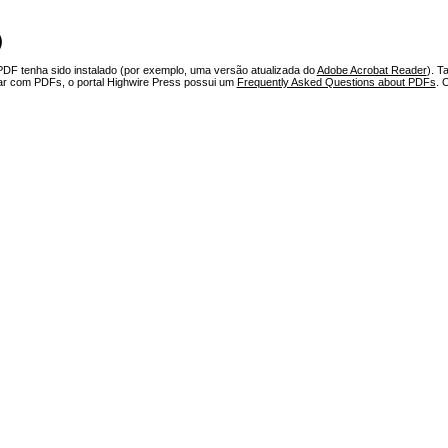
)
PDF tenha sido instalado (por exemplo, uma versão atualizada do
Adobe Acrobat Reader
). T
har com PDFs, o portal Highwire Press possui um
Frequently Asked Questions about PDFs
. 