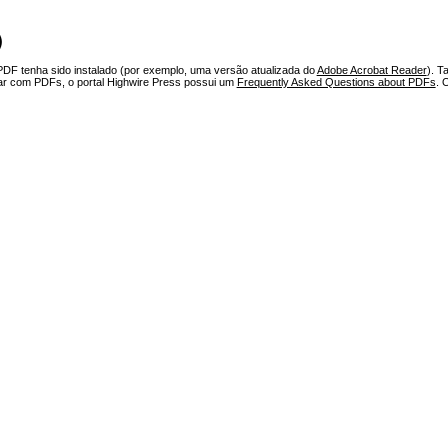
)
PDF tenha sido instalado (por exemplo, uma versão atualizada do
Adobe Acrobat Reader
). T
har com PDFs, o portal Highwire Press possui um
Frequently Asked Questions about PDFs
. 