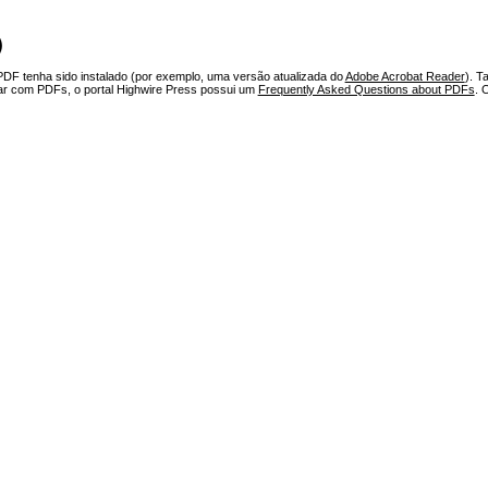
)
PDF tenha sido instalado (por exemplo, uma versão atualizada do
Adobe Acrobat Reader
). T
har com PDFs, o portal Highwire Press possui um
Frequently Asked Questions about PDFs
. 