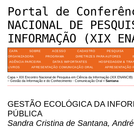
Portal de Conferên
NACIONAL DE PESQUI
INFORMAÇÃO (XIX EN
CAPA
SOBRE
ACESSO
CADASTRO
PESQUISA
ORGANIZADORA
PROGRAMA
DIRETRIZES PARA AUTORES
AGÊNCIA PARCEIRA
DATAS IMPORTANTES
HOSPEDAGEM & TRA
LIVROS
APRESENTAÇÃO COMUNICAÇÃO ORAL
APRESENTAÇÃO 
Capa
>
XIX Encontro Nacional de Pesquisa em Ciência da Informação (XIX ENANCIB)
– Gestão da Informação e do Conhecimento - Comunicação Oral
>
Santana
GESTÃO ECOLÓGICA DA INFOR
PÚBLICA
Sandra Cristina de Santana, Andr