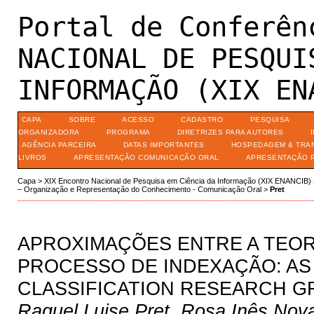
Portal de Conferên
NACIONAL DE PESQUI
INFORMAÇÃO (XIX EN
CAPA
SOBRE
ACESSO
CADASTRO
PESQUISA
ORGANIZADORA
PROGRAMA
DIRETRIZES PARA AUTORES
AGÊNCIA PARCEIRA
DATAS IMPORTANTES
HOSPEDAGEM & TRA
LIVROS
APRESENTAÇÃO COMUNICAÇÃO ORAL
APRESENTAÇÃO 
Capa
>
XIX Encontro Nacional de Pesquisa em Ciência da Informação (XIX ENANCIB)
– Organização e Representação do Conhecimento - Comunicação Oral
>
Pret
APROXIMAÇÕES ENTRE A TEORI
PROCESSO DE INDEXAÇÃO: AS
CLASSIFICATION RESEARCH 
Raquel Luise Pret, Rosa Inês Nova