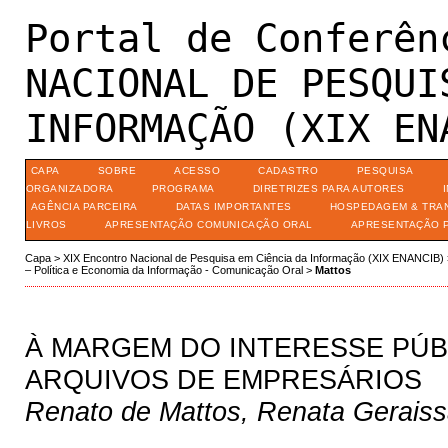
Portal de Conferên
NACIONAL DE PESQUI
INFORMAÇÃO (XIX EN
CAPA
SOBRE
ACESSO
CADASTRO
PESQUISA
ORGANIZADORA
PROGRAMA
DIRETRIZES PARA AUTORES
AGÊNCIA PARCEIRA
DATAS IMPORTANTES
HOSPEDAGEM & TRA
LIVROS
APRESENTAÇÃO COMUNICAÇÃO ORAL
APRESENTAÇÃO 
Capa
>
XIX Encontro Nacional de Pesquisa em Ciência da Informação (XIX ENANCIB)
– Política e Economia da Informação - Comunicação Oral
>
Mattos
À MARGEM DO INTERESSE PÚB
ARQUIVOS DE EMPRESÁRIOS
Renato de Mattos, Renata Geraiss