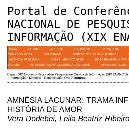
Portal de Conferên
NACIONAL DE PESQUI
INFORMAÇÃO (XIX EN
CAPA
SOBRE
ACESSO
CADASTRO
PESQUISA
ORGANIZADORA
PROGRAMA
DIRETRIZES PARA AUTORES
AGÊNCIA PARCEIRA
DATAS IMPORTANTES
HOSPEDAGEM & TRA
LIVROS
APRESENTAÇÃO COMUNICAÇÃO ORAL
APRESENTAÇÃO 
Capa
>
XIX Encontro Nacional de Pesquisa em Ciência da Informação (XIX ENANCIB)
– Informação e Memória - Comunicação Oral
>
Dodebei
AMNÉSIA LACUNAR: TRAMA IN
HISTÓRIA DE AMOR
Vera Dodebei, Leila Beatriz Ribeir