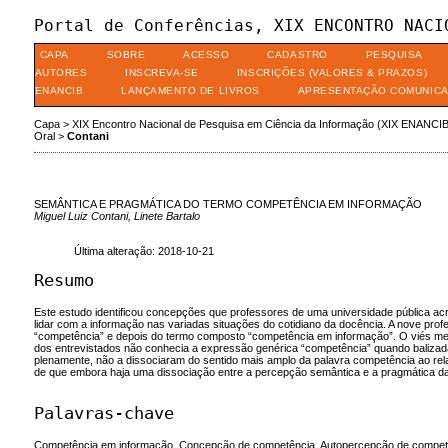
Portal de Conferências, XIX ENCONTRO NACI
CAPA
SOBRE
ACESSO
CADASTRO
PESQUISA
AUTORES
INSCREVA-SE
INSCRIÇÕES (VALORES & PRAZOS)
ENANCIB
LANÇAMENTO DE LIVROS
APRESENTAÇÃO COMUNIC
Capa
>
XIX Encontro Nacional de Pesquisa em Ciência da Informação (XIX ENANCIB
Oral
>
Contani
SEMÂNTICA E PRAGMÁTICA DO TERMO COMPETÊNCIA EM INFORMAÇÃO
Miguel Luiz Contani, Linete Bartalo
Última alteração: 2018-10-21
Resumo
Este estudo identificou concepções que professores de uma universidade pública ac
lidar com a informação nas variadas situações do cotidiano da docência. A nove pr
“competência” e depois do termo composto “competência em informação”. O viés meto
dos entrevistados não conhecia a expressão genérica “competência” quando balizada
plenamente, não a dissociaram do sentido mais amplo da palavra competência ao relac
de que embora haja uma dissociação entre a percepção semântica e a pragmática da 
Palavras-chave
Competência em informação. Concepção de competência. Autopercepção de competên