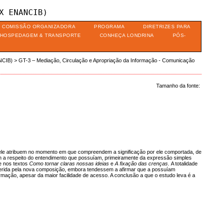
X ENANCIB)
COMISSÃO ORGANIZADORA
PROGRAMA
DIRETRIZES PARA
HOSPEDAGEM & TRANSPORTE
CONHEÇA LONDRINA
PÓS-
NCIB)
>
GT-3 – Mediação, Circulação e Apropriação da Informação - Comunicação
Tamanho da fonte:
a ele atribuem no momento em que compreendem a significação por ele comportada, de
em a respeito do entendimento que possuíam, primeiramente da expressão simples
e nos textos
Como tornar claras nossas ideias
e
A fixação das crenças
.
A totalidade
nferida pela nova composição, embora tendessem a afirmar que a possuíam
ormação, apesar da maior facilidade de acesso. A conclusão a que o estudo leva é a