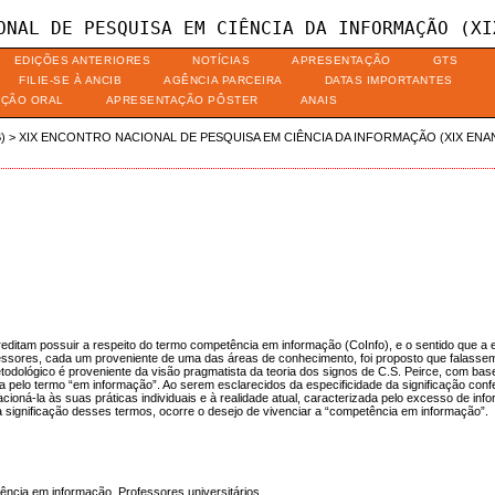
ONAL DE PESQUISA EM CIÊNCIA DA INFORMAÇÃO (XI
EDIÇÕES ANTERIORES
NOTÍCIAS
APRESENTAÇÃO
GTS
FILIE-SE À ANCIB
AGÊNCIA PARCEIRA
DATAS IMPORTANTES
AÇÃO ORAL
APRESENTAÇÃO PÔSTER
ANAIS
)
>
XIX ENCONTRO NACIONAL DE PESQUISA EM CIÊNCIA DA INFORMAÇÃO (XIX ENA
reditam possuir a respeito do termo competência em informação (CoInfo), e o sentido que 
ofessores, cada um proveniente de uma das áreas de conhecimento, foi proposto que falass
dológico é proveniente da visão pragmatista da teoria dos signos de C.S. Peirce, com bas
 pelo termo “em informação”. Ao serem esclarecidos da especificidade da significação co
ioná-la às suas práticas individuais e à realidade atual, caracterizada pelo excesso de inf
significação desses termos, ocorre o desejo de vivenciar a “competência em informação”.
cia em informação. Professores universitários.