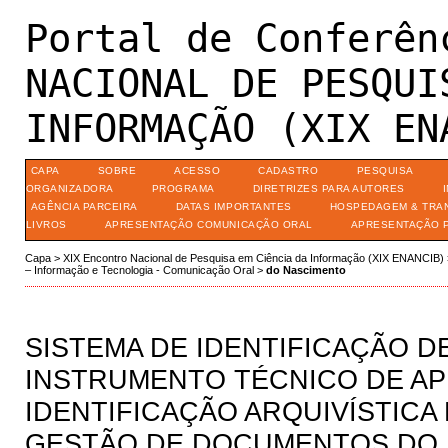
Portal de Conferên
NACIONAL DE PESQUI
INFORMAÇÃO (XIX EN
CAPA
SOBRE
ACESSO
CADASTRO
PESQUISA
ORGANIZADORA
PROGRAMA
DIRETRIZES PARA AUTORES
AGÊNCIA PARCEIRA
DATAS IMPORTANTES
HOSPEDAGEM & TRA
LIVROS
APRESENTAÇÃO COMUNICAÇÃO ORAL
APRESENTAÇÃO 
Capa
>
XIX Encontro Nacional de Pesquisa em Ciência da Informação (XIX ENANCIB)
– Informação e Tecnologia - Comunicação Oral
>
do Nascimento
SISTEMA DE IDENTIFICAÇÃO D
INSTRUMENTO TÉCNICO DE AP
IDENTIFICAÇÃO ARQUIVÍSTIC
GESTÃO DE DOCUMENTOS DO E