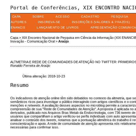
Portal de Conferências, XIX ENCONTRO NACI
CAPA
SOBRE
ACESSO
CADASTRO
PESQUISA
AUTORES
INSCREVA-SE
INSCRIÇÕES (VALORES & PRAZOS)
ENANCIB
LANÇAMENTO DE LIVROS
APRESENTAÇÃO COMUNIC
Capa
>
XIX Encontro Nacional de Pesquisa em Ciência da Informação (XIX ENANCIB
Inovação - Comunicação Oral
>
Araújo
ALTMETRIA E REDE DE COMUNIDADES DE ATENÇÃO NO TWITTER: PRIMEIR
Ronaldo Ferreira de Araújo
Última alteração: 2018-10-23
Resumo
Os indicadores de atenção online têm sido debatidos no contexto da altmetria, que 
semânticos ricos para investigar o público interagindo com artigos científicos e o c
menções e
retweets
. A avaliação desses aspectos no microblog permite a caracter
compreensão de sua "Rede de Comunidades de Atenção". A proposta é aplicada no art
derivados, publicado nos Arquivos Bras Metab da Endocrinologia, com 736
tweets
de 
usuários que compartilham o artigo verificou-se perfis individuais com auto apresenta
analisar o conteúdo dos
tweets
, notamos que a pontuação altmétrica do trabalho é r
conscientização e apoio. A rede de comunidade de atenção apresenta nós relativamen
necessárias para confirmar isso.