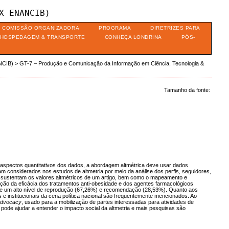
X ENANCIB)
COMISSÃO ORGANIZADORA
PROGRAMA
DIRETRIZES PARA
HOSPEDAGEM & TRANSPORTE
CONHEÇA LONDRINA
PÓS-
NCIB)
>
GT-7 – Produção e Comunicação da Informação em Ciência, Tecnologia &
Tamanho da fonte:
 aspectos quantitativos dos dados, a abordagem altmétrica deve usar dados
jam considerados nos estudos de altmetria por meio da análise dos perfis, seguidores,
e sustentam os valores altmétricos de um artigo, bem como o mapeamento e
ção da eficácia dos tratamentos anti-obesidade e dos agentes farmacológicos
e um alto nível de reprodução (67,26%) e recomendação (28,53%). Quanto aos
s e institucionais da cena política nacional são frequentemente mencionados. Ao
 advocacy
, usado para a mobilização de partes interessadas para atividades de
ode ajudar a entender o impacto social da altmetria e mais pesquisas são