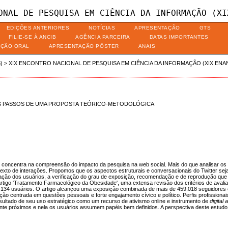
ONAL DE PESQUISA EM CIÊNCIA DA INFORMAÇÃO (XI
EDIÇÕES ANTERIORES
NOTÍCIAS
APRESENTAÇÃO
GTS
FILIE-SE À ANCIB
AGÊNCIA PARCEIRA
DATAS IMPORTANTES
AÇÃO ORAL
APRESENTAÇÃO PÔSTER
ANAIS
)
>
XIX ENCONTRO NACIONAL DE PESQUISA EM CIÊNCIA DA INFORMAÇÃO (XIX ENA
OS PASSOS DE UMA PROPOSTA TEÓRICO-METODOLÓGICA
se concentra na compreensão do impacto da pesquisa na web social. Mais do que analisar os
ontexto de interações. Propomos que os aspectos estruturais e conversacionais do Twitter se
ização dos usuários, a verificação do grau de exposição, recomendação e de reprodução qu
igo 'Tratamento Farmacológico da Obesidade', uma extensa revisão dos critérios de avalia
134 usuários. O artigo alcançou uma exposição combinada de mais de 459.018 seguidores 
ção centrada em questões pessoais e forte engajamento cívico e político. Perfis profissionai
esultado de seu uso estratégico como um recurso de ativismo online e instrumento de
digital
te próximos e nela os usuários assumem papéis bem definidos. A perspectiva deste estudo p