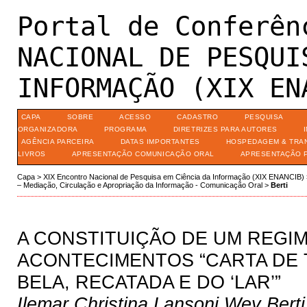
Portal de Conferên
NACIONAL DE PESQUI
INFORMAÇÃO (XIX EN
CAPA
SOBRE
ACESSO
CADASTRO
PESQUISA
ORGANIZADORA
PROGRAMA
DIRETRIZES PARA AUTORES
AGÊNCIA PARCEIRA
DATAS IMPORTANTES
HOSPEDAGEM & TRA
LIVROS
APRESENTAÇÃO COMUNICAÇÃO ORAL
APRESENTAÇÃO 
Capa
>
XIX Encontro Nacional de Pesquisa em Ciência da Informação (XIX ENANCIB)
– Mediação, Circulação e Apropriação da Informação - Comunicação Oral
>
Berti
A CONSTITUIÇÃO DE UM REGIM
ACONTECIMENTOS “CARTA DE T
BELA, RECATADA E DO ‘LAR’”
Ilemar Christina Lansoni Wey Berti,