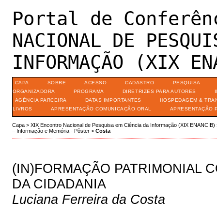
Portal de Conferên
NACIONAL DE PESQUI
INFORMAÇÃO (XIX EN
CAPA
SOBRE
ACESSO
CADASTRO
PESQUISA
ORGANIZADORA
PROGRAMA
DIRETRIZES PARA AUTORES
AGÊNCIA PARCEIRA
DATAS IMPORTANTES
HOSPEDAGEM & TRA
LIVROS
APRESENTAÇÃO COMUNICAÇÃO ORAL
APRESENTAÇÃO 
Capa
>
XIX Encontro Nacional de Pesquisa em Ciência da Informação (XIX ENANCIB)
– Informação e Memória - Pôster
>
Costa
(IN)FORMAÇÃO PATRIMONIAL C
DA CIDADANIA
Luciana Ferreira da Costa