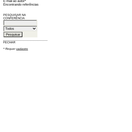
E-mail ao autor*
Encontrando referências
PESQUISAR NA
CONFERÊNCIA
FECHAR
* Requer
cadastro