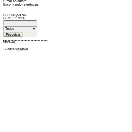
E-mail ao autor*
Encontrando referências
PESQUISAR NA
CONFERÊNCIA
FECHAR
* Requer
cadastro