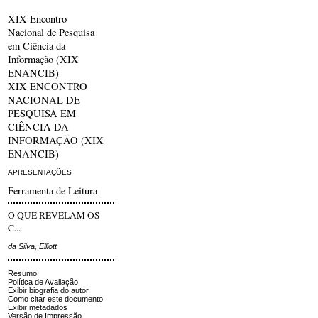
XIX Encontro
Nacional de Pesquisa
em Ciência da
Informação (XIX
ENANCIB)
XIX ENCONTRO
NACIONAL DE
PESQUISA EM
CIÊNCIA DA
INFORMAÇÃO (XIX
ENANCIB)
APRESENTAÇÕES
Ferramenta de Leitura
O QUE REVELAM OS
C...
da Silva, Elliott
Resumo
Política de Avaliação
Exibir biografia do autor
Como citar este documento
Exibir metadados
Versão de Impressão