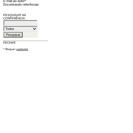
E-mail ao autor*
Encontrando referências
PESQUISAR NA
CONFERÊNCIA
FECHAR
* Requer
cadastro