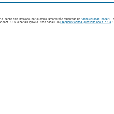
PDF tenha sido instalado (por exemplo, uma versão atualizada do
Adobe Acrobat Reader
). T
har com PDFs, o portal Highwire Press possui um
Frequently Asked Questions about PDFs
. 