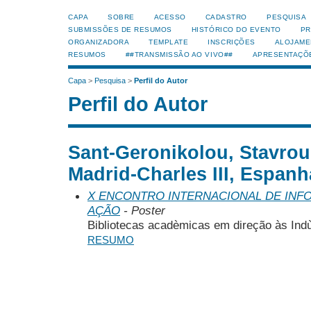
CAPA
SOBRE
ACESSO
CADASTRO
PESQUISA
SUBMISSÕES DE RESUMOS
HISTÓRICO DO EVENTO
PR
ORGANIZADORA
TEMPLATE
INSCRIÇÕES
ALOJAME
RESUMOS
##TRANSMISSÃO AO VIVO##
APRESENTAÇÕ
Capa
>
Pesquisa
>
Perfil do Autor
Perfil do Autor
Sant-Geronikolou, Stavroul
Madrid-Charles III, Espanh
X ENCONTRO INTERNACIONAL DE INF
AÇÃO
- Poster
Bibliotecas acadèmicas em direção às Indù
RESUMO