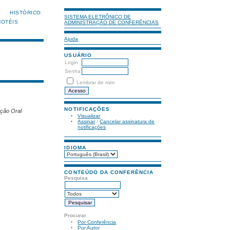
HISTÓRICO
SISTEMA ELETRÔNICO DE
HOTÉIS
ADMINISTRAÇÃO DE CONFERÊNCIAS
Ajuda
USUÁRIO
Login
Senha
Lembrar de mim
NOTIFICAÇÕES
ação Oral
Visualizar
Assinar
/
Cancelar assinatura de
notificações
IDIOMA
CONTEÚDO DA CONFERÊNCIA
Pesquisa
Procurar
Por Conferência
Por Autor