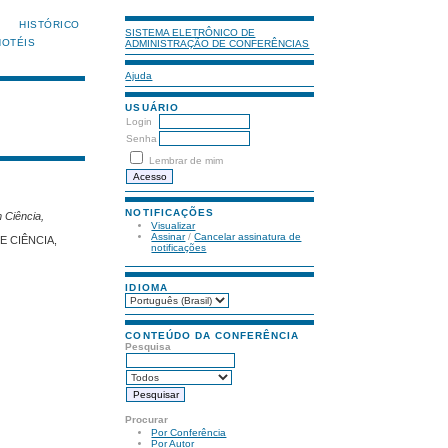
HISTÓRICO
SISTEMA ELETRÔNICO DE
HOTÉIS
ADMINISTRAÇÃO DE CONFERÊNCIAS
Ajuda
USUÁRIO
Login
Senha
Lembrar de mim
NOTIFICAÇÕES
 Ciência,
Visualizar
Assinar
/
Cancelar assinatura de
E CIÊNCIA,
notificações
IDIOMA
CONTEÚDO DA CONFERÊNCIA
Pesquisa
Procurar
Por Conferência
Por Autor