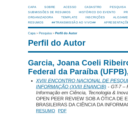
CAPA
SOBRE
ACESSO
CADASTRO
PESQUISA
SUBMISSÕES DE RESUMOS
HISTÓRICO DO EVENTO
PR
ORGANIZADORA
TEMPLATE
INSCRIÇÕES
ALOJAME
RESUMOS
##TRANSMISSÃO AO VIVO##
APRESENTAÇÕ
Capa
>
Pesquisa
>
Perfil do Autor
Perfil do Autor
Garcia, Joana Coeli Ribeir
Federal da Paraíba (UFPB),
XVIII ENCONTRO NACIONAL DE PESQUI
INFORMAÇÃO (XVIII ENANCIB)
- GT-7 – 
Informação em Ciência, Tecnologia & Inov
OPEN PEER REVIEW SOB A ÓTICA DE 
BRASILEIRAS DA CIÊNCIA DA INFORM
RESUMO
PDF