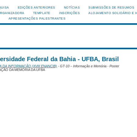
QUISA
EDIÇÕES ANTERIORES
NOTÍCIAS
SUBMISSÕES DE RESUMOS
ORGANIZADORA
TEMPLATE
INSCRIÇÕES
ALOJAMENTO SOLIDÁRIO E 
APRESENTAÇÕES PALESTRANTES
versidade Federal da Bahia - UFBA, Brasil
A DA INFORMAÇÃO (XVIII ENANCIB)
- GT-10 – Informação e Memória - Poster
AÇÃO DA MEMÓRIA DA UFBA