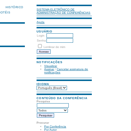
HISTÓRICO
SISTEMA ELETRÔNICO DE
HOTÉIS
ADMINISTRAÇÃO DE CONFERÊNCIAS
Ajuda
USUÁRIO
Login
Senha
Lembrar de mim
NOTIFICAÇÕES
Visualizar
Assinar
/
Cancelar assinatura de
notificações
IDIOMA
CONTEÚDO DA CONFERÊNCIA
Pesquisa
Procurar
Por Conferência
Por Autor