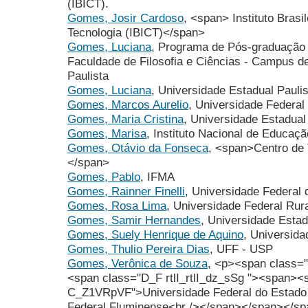
(IBICT).
Gomes, Josir Cardoso
, <span> Instituto Brasi
Tecnologia (IBICT)</span>
Gomes, Luciana
, Programa de Pós-graduação
Faculdade de Filosofia e Ciências - Campus de
Paulista
Gomes, Luciana
, Universidade Estadual Paul
Gomes, Marcos Aurelio
, Universidade Federal
Gomes, Maria Cristina
, Universidade Estadual
Gomes, Marisa
, Instituto Nacional de Educaç
Gomes, Otávio da Fonseca
, <span>Centro de
</span>
Gomes, Pablo
, IFMA
Gomes, Rainner Finelli
, Universidade Federal
Gomes, Rosa Lima
, Universidade Federal Ru
Gomes, Samir Hernandes
, Universidade Esta
Gomes, Suely Henrique de Aquino
, Universid
Gomes, Thulio Pereira Dias
, UFF - USP
Gomes, Verônica de Souza
, <p><span class
<span class="D_F rtlI_rtlI_dz_sSg "><span><
C_Z1VRpVF">Universidade Federal do Estado d
Federal Fluminense<br /></span></span></s