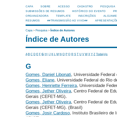
CAPA
SOBRE
ACESSO
CADASTRO
PESQUISA
SUBMISSÕES DE RESUMOS
HISTÓRICO DO EVENTO
PR
ORGANIZADORA
TEMPLATE
INSCRIÇÕES
ALOJAME
RESUMOS
##TRANSMISSÃO AO VIVO##
APRESENTAÇÕ
Capa
>
Pesquisa
>
Índice de Autores
Índice de Autores
A
B
C
D
E
F
G
H
I
J
K
L
M
N
O
P
Q
R
S
T
U
V
W
X
Y
Z
Toda(o)s
G
Gomes, Daniel Libonati
, Universidade Federal
Gomes, Eliane
, Universidade Federal do Rio 
Gomes, Henriette Ferreira
, Universidade Fede
Gomes, Jether Oliveira
, Centro Federal de Ed
Gerais (CEFET-MG).
Gomes, Jether Oliveira
, Centro Federal de Ed
Gerais (CEFET-MG). (Brasil)
Gomes, Josir Cardoso
, Instituto Brasileiro d