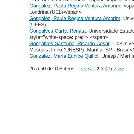
Gonçalez, Paula Regina Ventura Amorim
, <sp
Londrina (UEL)</span>
Gonçalez, Paula Regina Ventura Amorim
, Univ
(UFES)
Gonçalves Curty, Renata
, Universidade Estad
style="white-space: pre;"> </span>
Gonçalves Sant'Ana, Ricardo Cesar
, <p>Unive
Mesquita Filho (UNESP), Marília, SP - Brasil<
Gonzalez, Maria Eunice Quilici
, Unesp / Maríli
26 a 50 de 108 itens
<<
<
1
2
3
4
5
>
>>