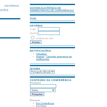
HISTÓRICO
SISTEMA ELETRÔNICO DE
HOTÉIS
ADMINISTRAÇÃO DE CONFERÊNCIAS
Ajuda
USUÁRIO
Login
Senha
Lembrar de mim
NOTIFICAÇÕES
Visualizar
Assinar
/
Cancelar assinatura de
notificações
IDIOMA
CONTEÚDO DA CONFERÊNCIA
Pesquisa
Procurar
Por Conferência
Por Autor