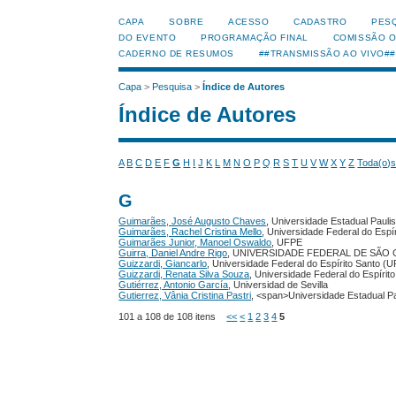
CAPA
SOBRE
ACESSO
CADASTRO
PES
DO EVENTO
PROGRAMAÇÃO FINAL
COMISSÃO 
CADERNO DE RESUMOS
##TRANSMISSÃO AO VIVO##
Capa
>
Pesquisa
>
Índice de Autores
Índice de Autores
A
B
C
D
E
F
G
H
I
J
K
L
M
N
O
P
Q
R
S
T
U
V
W
X
Y
Z
Toda(o)
G
Guimarães, José Augusto Chaves
, Universidade Estadual Pauli
Guimarães, Rachel Cristina Mello
, Universidade Federal do Espí
Guimarães Junior, Manoel Oswaldo
, UFPE
Guirra, Daniel Andre Rigo
, UNIVERSIDADE FEDERAL DE SÃO 
Guizzardi, Giancarlo
, Universidade Federal do Espírito Santo (
Guizzardi, Renata Silva Souza
, Universidade Federal do Espíri
Gutiérrez, Antonio García
, Universidad de Sevilla
Gutierrez, Vânia Cristina Pastri
, <span>Universidade Estadual P
101 a 108 de 108 itens
<<
<
1
2
3
4
5