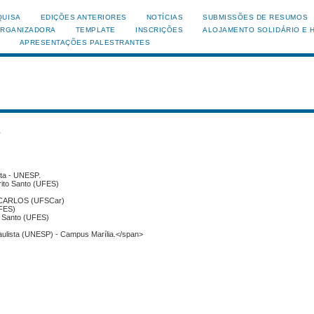
QUISA
EDIÇÕES ANTERIORES
NOTÍCIAS
SUBMISSÕES DE RESUMOS
ORGANIZADORA
TEMPLATE
INSCRIÇÕES
ALOJAMENTO SOLIDÁRIO E 
APRESENTAÇÕES PALESTRANTES
s
sta - UNESP.
rito Santo (UFES)
CARLOS (UFSCar)
UFES)
to Santo (UFES)
aulista (UNESP) - Campus Marília.</span>