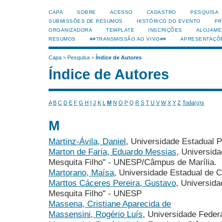
CAPA
SOBRE
ACESSO
CADASTRO
PESQUISA
SUBMISSÕES DE RESUMOS
HISTÓRICO DO EVENTO
PR
ORGANIZADORA
TEMPLATE
INSCRIÇÕES
ALOJAME
RESUMOS
##TRANSMISSÃO AO VIVO##
APRESENTAÇÕ
Capa
>
Pesquisa
>
Índice de Autores
Índice de Autores
A
B
C
D
E
F
G
H
I
J
K
L
M
N
O
P
Q
R
S
T
U
V
W
X
Y
Z
Toda(o)s
M
Martinz-Ávila, Daniel
, Universidade Estadual P
Marton de Faria, Eduardo Messias
, Universida
Mesquita Filho" - UNESP/Câmpus de Marília.
Martorano, Maísa
, Universidade Estadual de 
Marttos Cáceres Pereira, Gustavo
, Universida
Mesquita Filho" - UNESP
Massena, Cristiane Aparecida de
Massensini, Rogério Luís
, Universidade Fede