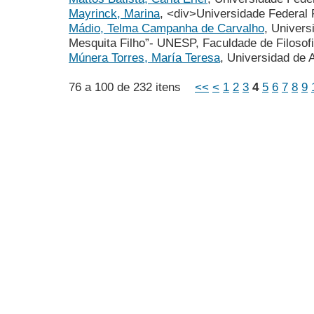
Mayrinck, Marina
, <div>Universidade Federal
Mádio, Telma Campanha de Carvalho
, Univers
Mesquita Filho”- UNESP, Faculdade de Filosofi
Múnera Torres, María Teresa
, Universidad de 
76 a 100 de 232 itens
<<
<
1
2
3
4
5
6
7
8
9