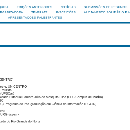
QUISA
EDIÇÕES ANTERIORES
NOTÍCIAS
SUBMISSÕES DE RESUMOS
ORGANIZADORA
TEMPLATE
INSCRIÇÕES
ALOJAMENTO SOLIDÁRIO E 
APRESENTAÇÕES PALESTRANTES
s
NICENTRO)
o-Oeste, UNICENTRO
 Paulista
s (UFSCar)
sidade Estadual Paulista Júlio de Mesquita Filho (FFC/Campus de Marília)
FSC
FSC) Programa de Pós-graduação em Ciência da Informação (PGCIN)
</p>
- FURG</span>
stado do Rio Grande do Norte