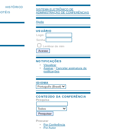
HISTÓRICO
SISTEMA ELETRÔNICO DE
HOTÉIS
ADMINISTRAÇÃO DE CONFERÊNCIAS
Ajuda
USUÁRIO
Login
Senha
Lembrar de mim
NOTIFICAÇÕES
Visualizar
Assinar
/
Cancelar assinatura de
notificações
IDIOMA
CONTEÚDO DA CONFERÊNCIA
Pesquisa
Procurar
Por Conferência
Por Autor