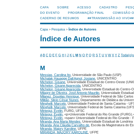
CAPA
SOBRE
ACESSO
CADASTRO
PES
DO EVENTO
PROGRAMAÇÃO FINAL
COMISSÃO 
CADERNO DE RESUMOS
##TRANSMISSÃO AO VIVO##
Capa
>
Pesquisa
>
Índice de Autores
Índice de Autores
A
B
C
D
E
F
G
H
I
J
K
L
M
N
O
P
Q
R
S
T
U
V
W
X
Y
Z
Toda(o)
M
Messias, Carolina Ito
, Universidade de São Paulo (USP)
Michalak Hauagge Dall Agnol, Josiane
, UNICENTRO
Michelon, Gisane
, Universidade Estadual do Centro-Oeste (U
Michelon, Gisane Aparecida
, UNICENTRO
Michelon, Gisane Aparecida
, Universidade Estadual do Centr
Milagre de Oliveira, José Antonio Maurilio
, Universidade Estadual
Milanez, Douglas Henrique
, Universidade Federal de São Carlo
Militão, Silvio César Nunes
, Departamento de Didática da Univer
Minghelli, Marcelo
, Universidade Federal de Santa Catarina - U
Minghelli, Marcelo
, Universidade Federal de Santa Catarina (U
Mintegui, Evelin
, FURG, UFSC
Mintegui, Evelin
, <p>Universide Federal do Rio Grande (FURG).
Mintegui, Evelin
, <span> Universidade Federal do Rio Grande 
Miranda, Ana Maria Mendes
, Universidade Estadual de Londrina
Miranda, Ana Cláudia Carvalho de
, Escola da Magistratura do E
Miranda, Majory Karoline
, UFPE
MIRANDA, MÁJORY KAROLINE
, UFPE