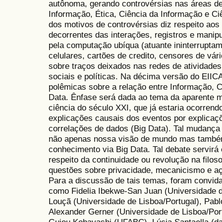
autônoma, gerando controvérsias nas áreas de 
Informação, Ética, Ciência da Informação e Ci
dos motivos de controvérsias diz respeito aos
decorrentes das interações, registros e manip
pela computação ubíqua (atuante ininterrupta
celulares, cartões de credito, censores de vár
sobre traços deixados nas redes de atividades
sociais e políticas. Na décima versão do EIIC
polêmicas sobre a relação entre Informação,
Data. Ênfase será dada ao tema da aparente m
ciência do século XXI, que já estaria ocorrend
explicações causais dos eventos por explicaç
correlações de dados (Big Data). Tal mudança 
não apenas nossa visão de mundo mas também
conhecimento via Big Data. Tal debate servirá 
respeito da continuidade ou revolução na filosof
questões sobre privacidade, mecanicismo e açã
Para a discussão de tais temas, foram convid
como Fidelia Ibekwe-San Juan (Universidade d
Louçã (Universidade de Lisboa/Portugal), Pab
Alexander Gerner (Universidade de Lisboa/Port