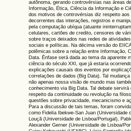
autônoma, gerando controvérsias nas áreas de 
Informação, Ética, Ciência da Informação e Ci
dos motivos de controvérsias diz respeito aos
decorrentes das interações, registros e manip
pela computação ubíqua (atuante ininterrupta
celulares, cartões de credito, censores de vár
sobre traços deixados nas redes de atividades
sociais e políticas. Na décima versão do EIIC
polêmicas sobre a relação entre Informação,
Data. Ênfase será dada ao tema da aparente m
ciência do século XXI, que já estaria ocorrend
explicações causais dos eventos por explicaç
correlações de dados (Big Data). Tal mudança 
não apenas nossa visão de mundo mas também
conhecimento via Big Data. Tal debate servirá 
respeito da continuidade ou revolução na filosof
questões sobre privacidade, mecanicismo e açã
Para a discussão de tais temas, foram convid
como Fidelia Ibekwe-San Juan (Universidade d
Louçã (Universidade de Lisboa/Portugal), Pab
Alexander Gerner (Universidade de Lisboa/Port