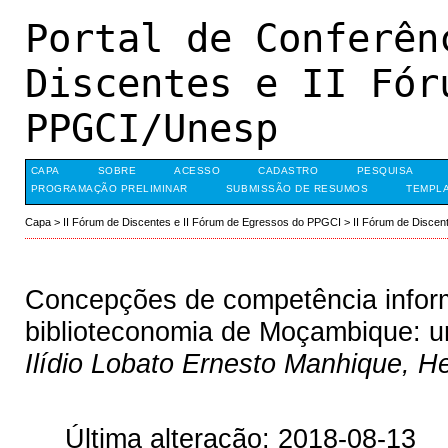
Portal de Conferên
Discentes e II Fór
PPGCI/Unesp
CAPA
SOBRE
ACESSO
CADASTRO
PESQUISA
PROGRAMAÇÃO PRELIMINAR
SUBMISSÃO DE RESUMOS
TEMPLA
Capa
>
II Fórum de Discentes e II Fórum de Egressos do PPGCI
>
II Fórum de Discen
Concepções de competência infor
biblioteconomia de Moçambique: u
Ilídio Lobato Ernesto Manhique, H
Última alteração: 2018-08-13