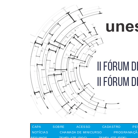
CAPA
SOBRE
ACESSO
CADASTRO
PE
NOTÍCIAS
CHAMADA DE MINICURSO
PROGRAMAÇÃO
RESUMOS
TEMPLATE (DOC)
TEMPLATE (PDF)