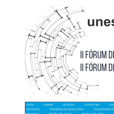
CAPA
SOBRE
ACESSO
CADASTRO
PE
NOTÍCIAS
CHAMADA DE MINICURSO
PROGRAMAÇÃO
RESUMOS
TEMPLATE (DOC)
TEMPLATE (PDF)