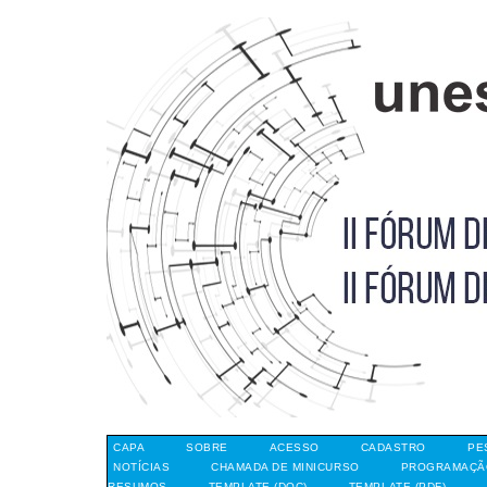
CAPA
SOBRE
ACESSO
CADASTRO
PE
NOTÍCIAS
CHAMADA DE MINICURSO
PROGRAMAÇÃO
RESUMOS
TEMPLATE (DOC)
TEMPLATE (PDF)