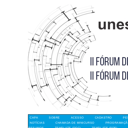
CAPA
SOBRE
ACESSO
CADASTRO
PE
NOTÍCIAS
CHAMADA DE MINICURSO
PROGRAMAÇÃO
RESUMOS
TEMPLATE (DOC)
TEMPLATE (PDF)