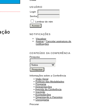
USUÁRIO
Login
Senha
Lembrar de mim
ação
NOTIFICAÇÕES
Visualizar
Assinar
/
Cancelar assinatura de
notificações
CONTEÚDO DA CONFERÊNCIA
Pesquisa
Informações sobre a Conferência
»
Visão Geral
»
Políticas das Modalidades
»
Programa
»
Apresentações
»
Agenda da Conferência
»
Inscrição
»
Acomodações
»
Organização e Parceiros
»
Cronograma
Procurar