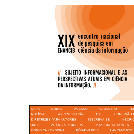
CAPA
SOBRE
ACESSO
CADASTRO
PE
NOTÍCIAS
APRESENTAÇÃO
GTS
COMISSÃO 
DIRETRIZES PARA AUTORES
INSCREVA-SE
INSCRI
ANCIB
AGÊNCIA PARCEIRA
DATAS IMPORTANTES
CONHEÇA LONDRINA
PÓS-ENANCIB
LANÇAMENTO 