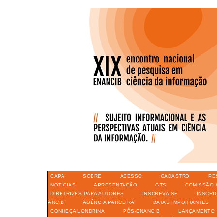
CAPA
SOBRE
ACESSO
CADASTRO
PE
NOTÍCIAS
APRESENTAÇÃO
GTS
COMISSÃO 
DIRETRIZES PARA AUTORES
INSCREVA-SE
INSCRI
ANCIB
AGÊNCIA PARCEIRA
DATAS IMPORTANTES
CONHEÇA LONDRINA
PÓS-ENANCIB
LANÇAMENTO 